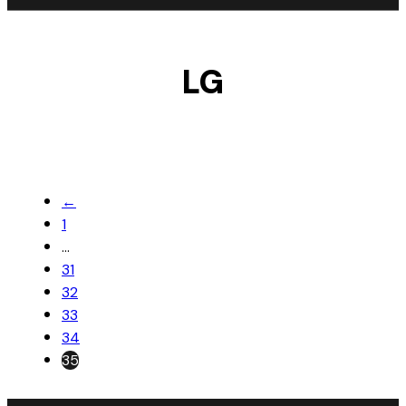
LG
←
1
…
31
32
33
34
35