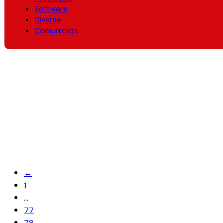
Software
Diverse
Comunicate
←
1
…
77
78