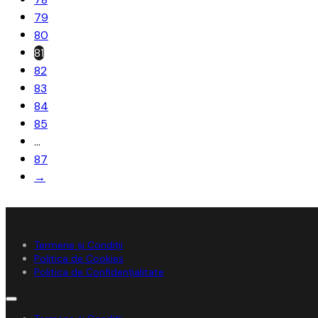
79
80
81
82
83
84
85
…
87
→
Termene și Condiții
Politica de Cookies
Politica de Confidențialitate