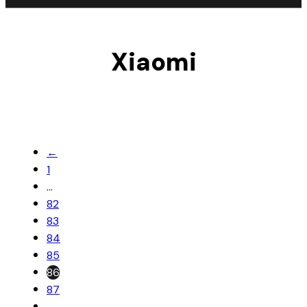
Xiaomi
←
1
…
82
83
84
85
86
87
→