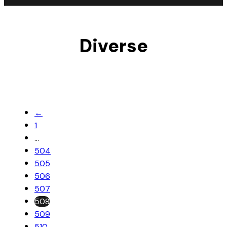
Diverse
←
1
…
504
505
506
507
508
509
510