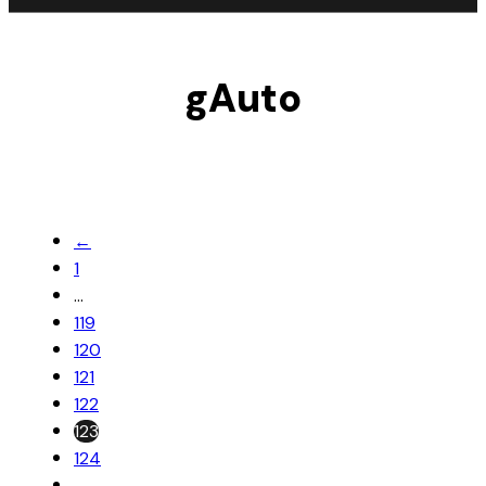
gAuto
←
1
…
119
120
121
122
123
124
→