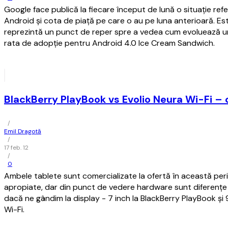
Google face publică la fiecare început de lună o situație refer
Android și cota de piață pe care o au pe luna anterioară. Este
reprezintă un punct de reper spre a vedea cum evoluează un
rata de adopție pentru Android 4.0 Ice Cream Sandwich.
BlackBerry PlayBook vs Evolio Neura Wi-Fi – 
/
Emil Dragotă
/
17 feb. 12
/
0
Ambele tablete sunt comercializate la ofertă în această peri
apropiate, dar din punct de vedere hardware sunt diferențe 
dacă ne gândim la display - 7 inch la BlackBerry PlayBook și 9
Wi-Fi.