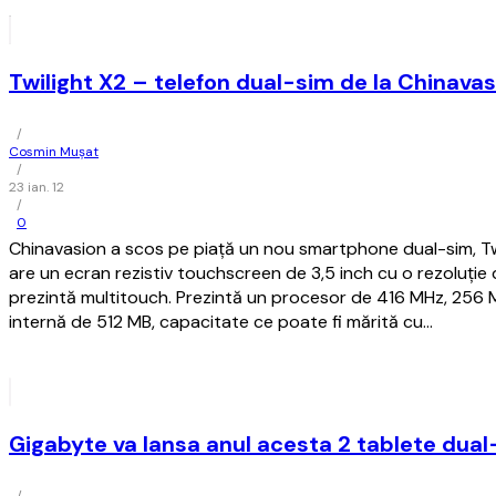
Twilight X2 – telefon dual-sim de la Chinavas
/
Cosmin Mușat
/
23 ian. 12
/
0
Chinavasion a scos pe piaţă un nou smartphone dual-sim, Twi
are un ecran rezistiv touchscreen de 3,5 inch cu o rezoluţie 
prezintă multitouch. Prezintă un procesor de 416 MHz, 256
internă de 512 MB, capacitate ce poate fi mărită cu…
Gigabyte va lansa anul acesta 2 tablete dua