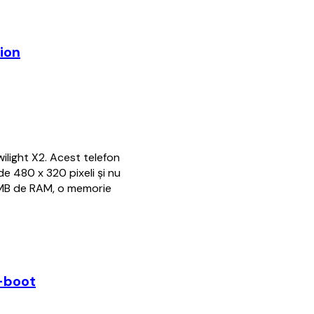
ion
light X2. Acest telefon
de 480 x 320 pixeli şi nu
 MB de RAM, o memorie
l-boot