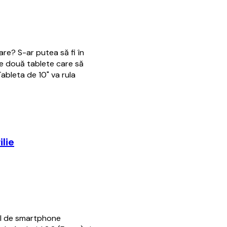
are? S-ar putea să fi în
ze două tablete care să
ableta de 10" va rula
ilie
l de smartphone