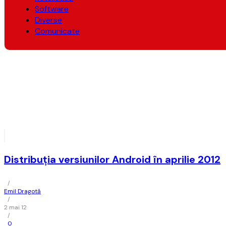
Software
Diverse
Comunicate
Distribuția versiunilor Android în aprilie 2012
/
Emil Dragotă
/
2 mai 12
/
0