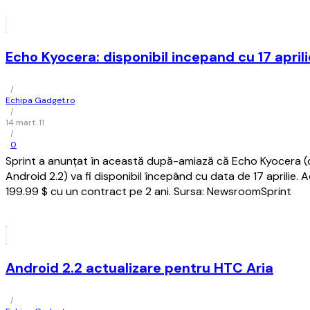
Echo Kyocera: disponibil incepand cu 17 aprili
/
Echipa Gadget.ro
/
14 mart. 11
/
0
Sprint a anunțat în această după-amiază că Echo Kyocera (d
Android 2.2) va fi disponibil începând cu data de 17 aprilie.
199.99 $ cu un contract pe 2 ani. Sursa: NewsroomSprint
Android 2.2 actualizare pentru HTC Aria
/