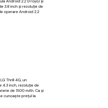
ula Android 2.2 (Froyo) și
e 3.8 inch și rezoluție de
de operare Android 2.2
G Thrill 4G, un
4.3 inch, rezoluție de
aterie de 1500 mAh. Ca și
se cunoaște prețul la