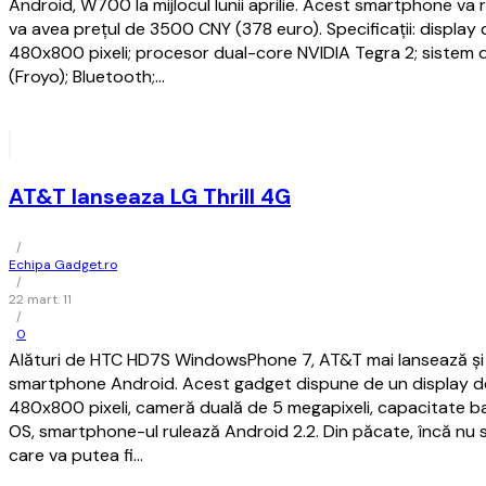
Android, W700 la mijlocul lunii aprilie. Acest smartphone va r
va avea prețul de 3500 CNY (378 euro). Specificații: display d
480x800 pixeli; procesor dual-core NVIDIA Tegra 2; sistem 
(Froyo); Bluetooth;…
AT&T lanseaza LG Thrill 4G
/
Echipa Gadget.ro
/
22 mart. 11
/
0
Alături de HTC HD7S WindowsPhone 7, AT&T mai lansează și L
smartphone Android. Acest gadget dispune de un display de 
480x800 pixeli, cameră duală de 5 megapixeli, capacitate b
OS, smartphone-ul rulează Android 2.2. Din păcate, încă nu 
care va putea fi…