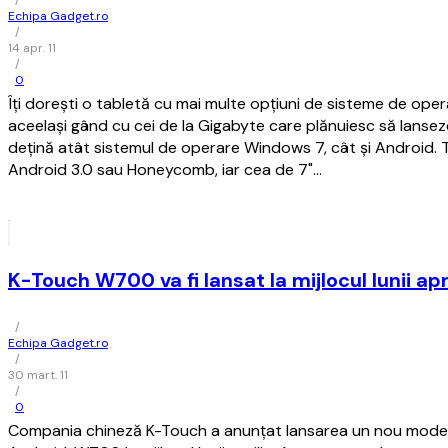
/
Echipa Gadget.ro
/
14 apr. 11
/
0
Îți dorești o tabletă cu mai multe opțiuni de sisteme de oper
aceelași gând cu cei de la Gigabyte care plănuiesc să lanse
dețină atât sistemul de operare Windows 7, cât și Android. T
Android 3.0 sau Honeycomb, iar cea de 7"…
K-Touch W700 va fi lansat la mijlocul lunii apr
/
Echipa Gadget.ro
/
30 mart. 11
/
0
Compania chineză K-Touch a anunțat lansarea un nou mode