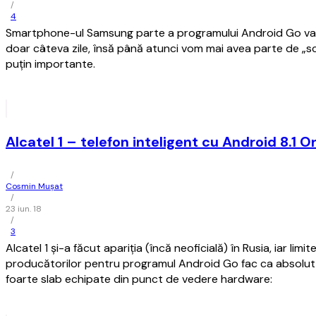
/
4
Smartphone-ul Samsung parte a programului Android Go va fi
doar câteva zile, însă până atunci vom mai avea parte de „s
puţin importante.
Alcatel 1 – telefon inteligent cu Android 8.1 O
/
Cosmin Mușat
/
23 iun. 18
/
3
Alcatel 1 şi-a făcut apariţia (încă neoficială) în Rusia, iar li
producătorilor pentru programul Android Go fac ca absolut t
foarte slab echipate din punct de vedere hardware: