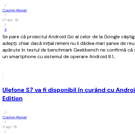
/
Cosmin Mușat
/
27 apr. 18
/
3
Se pare că proiectul Android Go al celor de la Google câştigă
adepţi. chiar dacă iniţial nimeni nu îi dădea mari şanse de reuş
apărute în testul de benchmark Geekbench ne confirmă că ş
un smartphone cu sistemul de operare Android 8.1…
Ulefone S7 va fi disponibil în curând cu Andro
Edition
/
Cosmin Mușat
/
11 apr. 18
/