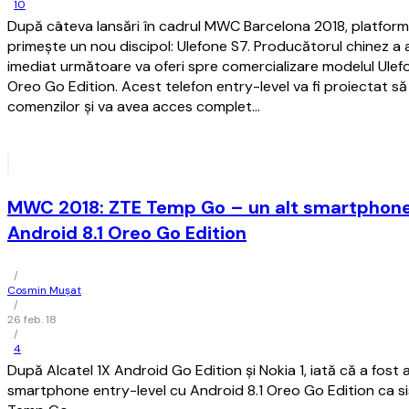
10
După câteva lansări în cadrul MWC Barcelona 2018, platfor
primeşte un nou discipol: Ulefone S7. Producătorul chinez a
imediat următoare va oferi spre comercializare modelul Ulef
Oreo Go Edition. Acest telefon entry-level va fi proiectat s
comenzilor şi va avea acces complet…
MWC 2018: ZTE Temp Go – un alt smartphone
Android 8.1 Oreo Go Edition
/
Cosmin Mușat
/
26 feb. 18
/
4
După Alcatel 1X Android Go Edition şi Nokia 1, iată că a fost a
smartphone entry-level cu Android 8.1 Oreo Go Edition ca s