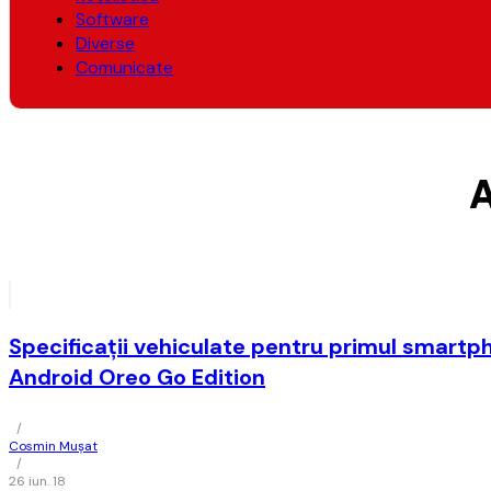
Software
Diverse
Comunicate
A
Specificații vehiculate pentru primul smart
Android Oreo Go Edition
/
Cosmin Mușat
/
26 iun. 18