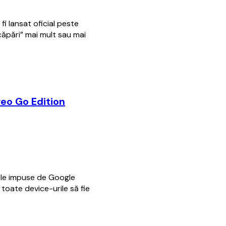
 lansat oficial peste
căpări” mai mult sau mai
reo Go Edition
mitele impuse de Google
oate device-urile să fie