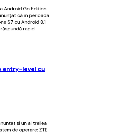
ma Android Go Edition
 anunţat că în perioada
one S7 cu Android 8.1
ă răspundă rapid
 entry-level cu
nunţat şi un al treilea
istem de operare: ZTE