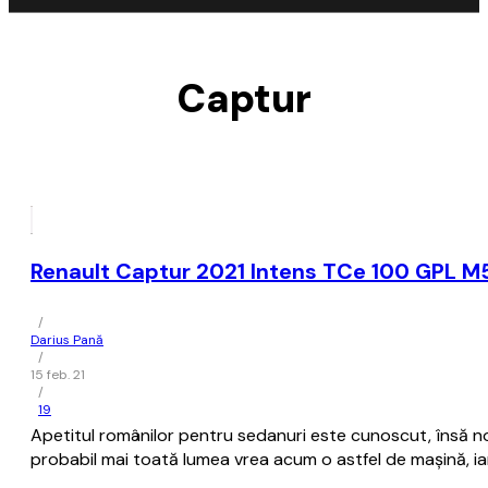
Captur
Renault Captur 2021 Intens TCe 100 GPL M
/
Darius Pană
/
15 feb. 21
/
19
Apetitul românilor pentru sedanuri este cunoscut, însă no
probabil mai toată lumea vrea acum o astfel de mașină, iar