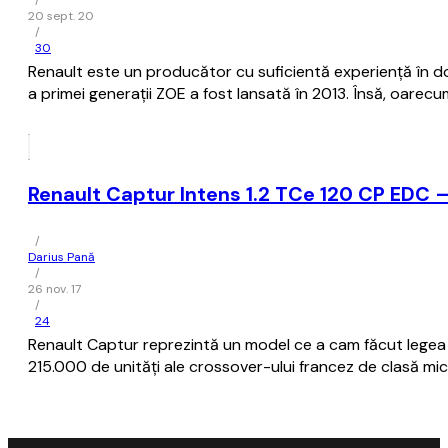
/
20 sept. 20
/
30
Renault este un producător cu suficientă experiență în dome
a primei generații ZOE a fost lansată în 2013. Însă, oare
Renault Captur Intens 1.2 TCe 120 CP EDC 
/
Darius Pană
/
26 nov. 17
/
24
Renault Captur reprezintă un model ce a cam făcut legea an
215.000 de unități ale crossover-ului francez de clasă mi