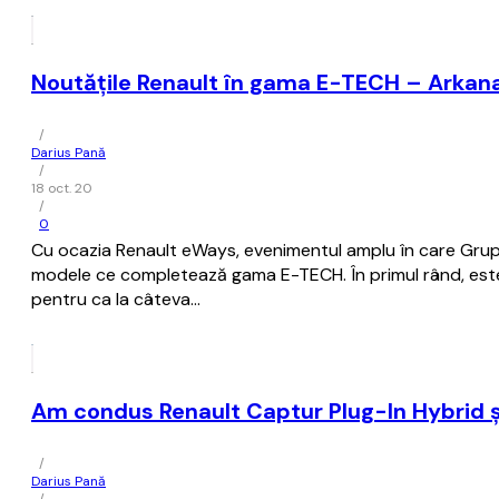
Noutățile Renault în gama E-TECH – Arkana
/
Darius Pană
/
18 oct. 20
/
0
Cu ocazia Renault eWays, evenimentul amplu în care Grupul
modele ce completează gama E-TECH. În primul rând, este 
pentru ca la câteva…
Am condus Renault Captur Plug-In Hybrid ș
/
Darius Pană