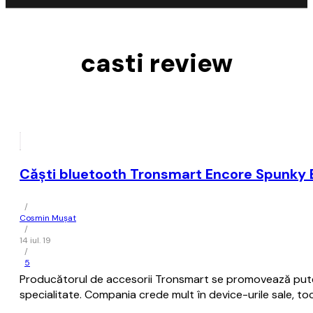
casti review
Căşti bluetooth Tronsmart Encore Spunky 
/
Cosmin Mușat
/
14 iul. 19
/
5
Producătorul de accesorii Tronsmart se promovează puterni
specialitate. Compania crede mult în device-urile sale, to