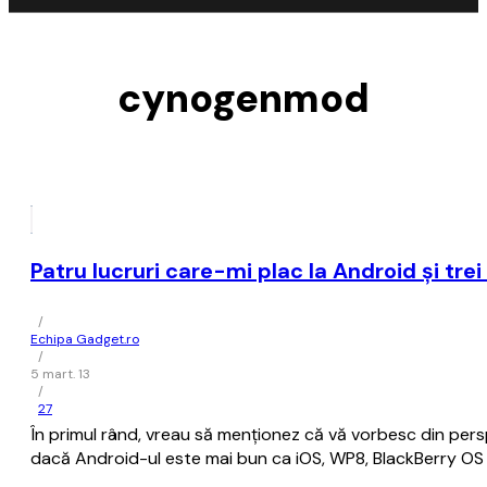
cynogenmod
Patru lucruri care-mi plac la Android şi trei
/
Echipa Gadget.ro
/
5 mart. 13
/
27
În primul rând, vreau să menţionez că vă vorbesc din pers
dacă Android-ul este mai bun ca iOS, WP8, BlackBerry OS