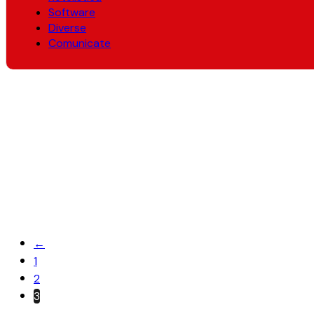
Software
Diverse
Comunicate
←
1
2
3