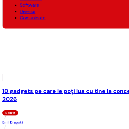
Software
Diverse
Comunicate
10 gadgets pe care le poți lua cu tine la conce
2026
Gadget
/
Emil Dragotă
/