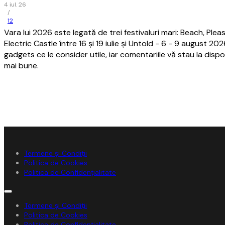
4 iul. 26
/
12
Vara lui 2026 este legată de trei festivaluri mari: Beach, Please
Electric Castle între 16 și 19 iulie și Untold - 6 - 9 august 20
gadgets ce le consider utile, iar comentariile vă stau la dispoz
mai bune.
Termene și Condiții
Politica de Cookies
Politica de Confidențialitate
Termene și Condiții
Politica de Cookies
Politica de Confidențialitate