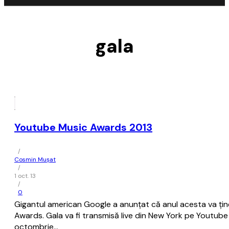
gala
Youtube Music Awards 2013
/
Cosmin Mușat
/
1 oct. 13
/
0
Gigantul american Google a anunţat că anul acesta va ţin
Awards. Gala va fi transmisă live din New York pe Youtub
octombrie…