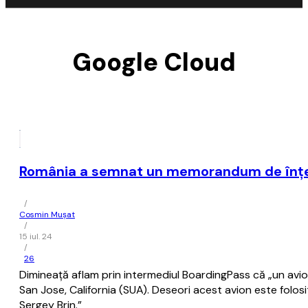
Google Cloud
România a semnat un memorandum de înţeleg
/
Cosmin Mușat
/
15 iul. 24
/
26
Dimineaţă aflam prin intermediul BoardingPass că „un avion
San Jose, California (SUA). Deseori acest avion este folosi
Sergey Brin.”