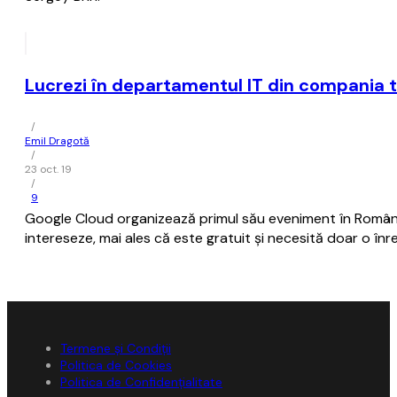
Lucrezi în departamentul IT din compania t
/
Emil Dragotă
/
23 oct. 19
/
9
Google Cloud organizează primul său eveniment în România
intereseze, mai ales că este gratuit și necesită doar o înr
Termene și Condiții
Politica de Cookies
Politica de Confidențialitate