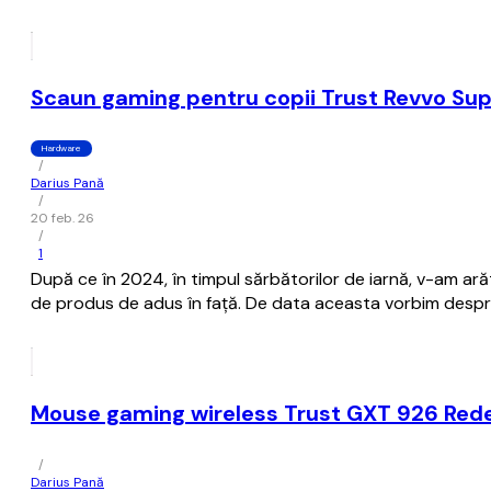
Scaun gaming pentru copii Trust Revvo Su
Hardware
/
Darius Pană
/
20 feb. 26
/
1
După ce în 2024, în timpul sărbătorilor de iarnă, v-am ară
de produs de adus în față. De data aceasta vorbim despre
Mouse gaming wireless Trust GXT 926 Redex
/
Darius Pană