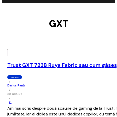
GXT
Trust GXT 723B Ruya Fabric sau cum găsești
Hardware
/
Darius Pană
/
28 apr. 26
/
0
Am mai scris despre două scaune de gaming de la Trust, mai
jumătate, iar al doilea este unul dedicat copiilor, cu te