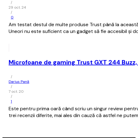
/
29 oct. 24
/
0
Am testat destul de multe produse Trust până la această d
Uneori nu este suficient ca un gadget să fie accesibil și 
Microfoane de gaming Trust GXT 244 Buzz,
/
Darius Pană
/
7 oct. 20
/
1
Este pentru prima oară când scriu un singur review pentru 
trei recenzii diferite, mai ales din cauză că astfel ne pu