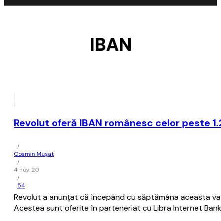
IBAN
Revolut oferă IBAN românesc celor peste 1.2
/
Cosmin Mușat
/
4 nov. 20
/
54
Revolut a anunţat că începând cu săptămâna aceasta va pute
Acestea sunt oferite în parteneriat cu Libra Internet Bank ş