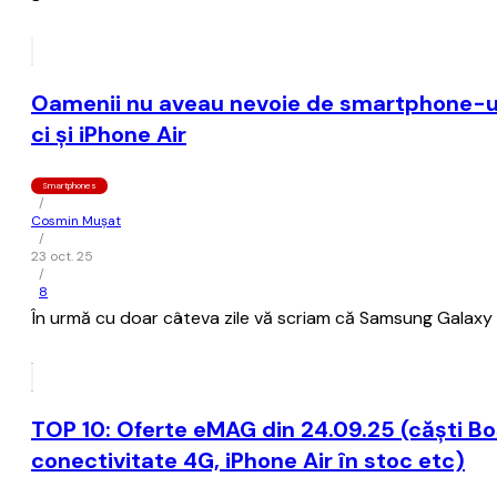
Oamenii nu aveau nevoie de smartphone-uri
ci şi iPhone Air
Smartphones
/
Cosmin Mușat
/
23 oct. 25
/
8
În urmă cu doar câteva zile vă scriam că Samsung Galaxy S
TOP 10: Oferte eMAG din 24.09.25 (căști B
conectivitate 4G, iPhone Air în stoc etc)