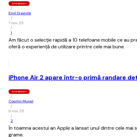
Smartphones
/
Emil Dragotă
/
7 nov. 25
/
1
Am făcut o selecție rapidă a 10 telefoane mobile ce au pre
oferă o experiență de utilizare printre cele mai bune.
iPhone Air 2 apare într-o primă randare de
Smartphones
/
Cosmin Mușat
/
6 nov. 25
/
2
În toamna acestui an Apple a lansat unul dintre cele mai 
grame.