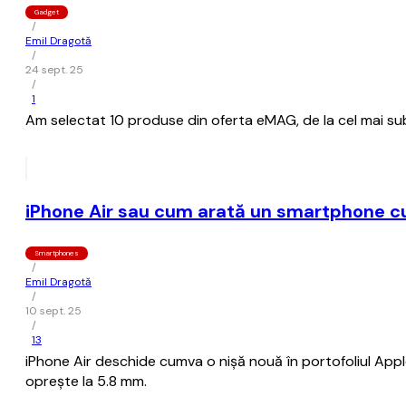
Gadget
/
Emil Dragotă
/
24 sept. 25
/
1
Am selectat 10 produse din oferta eMAG, de la cel mai su
iPhone Air sau cum arată un smartphone cu 
Smartphones
/
Emil Dragotă
/
10 sept. 25
/
13
iPhone Air deschide cumva o nișă nouă în portofoliul Ap
oprește la 5.8 mm.