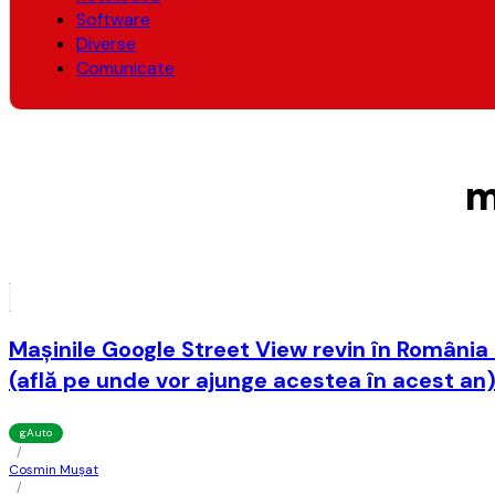
Software
Diverse
Comunicate
m
Maşinile Google Street View revin în România d
(află pe unde vor ajunge acestea în acest an
gAuto
/
Cosmin Mușat
/