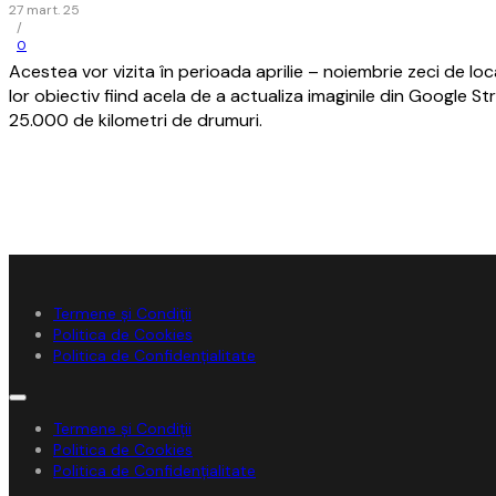
27 mart. 25
/
0
Acestea vor vizita în perioada aprilie – noiembrie zeci de local
lor obiectiv fiind acela de a actualiza imaginile din Google 
25.000 de kilometri de drumuri.
Termene și Condiții
Politica de Cookies
Politica de Confidențialitate
Termene și Condiții
Politica de Cookies
Politica de Confidențialitate