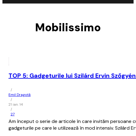
Mobilissimo
TOP 5: Gadgeturile lui Szilárd Ervin Szőgyén
/
Emil Dragotă
/
21 ian. 14
/
27
Am început o serie de articole în care invităm persoane cu
gadgeturile pe care le utilizează în mod intensiv. Szilárd E