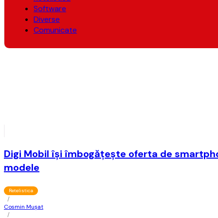
Software
Diverse
Comunicate
Digi Mobil îşi îmbogăţeşte oferta de smartph
modele
Retelistica
/
Cosmin Mușat
/