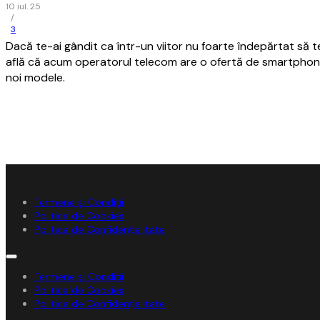
10 iul. 25
/
3
Dacă te-ai gândit ca într-un viitor nu foarte îndepărtat să te
află că acum operatorul telecom are o ofertă de smartphon
noi modele.
Termene și Condiții
Politica de Cookies
Politica de Confidențialitate
Termene și Condiții
Politica de Cookies
Politica de Confidențialitate