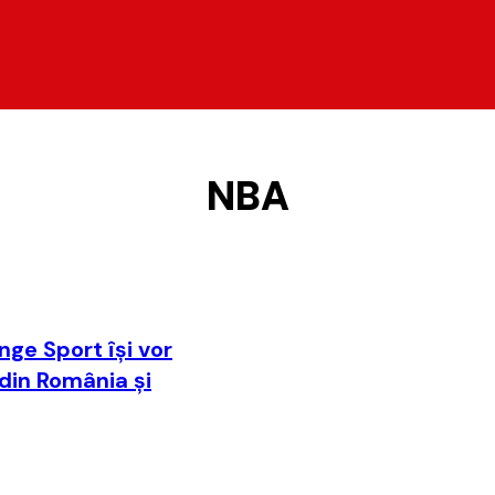
NBA
nge Sport îşi vor
 din România şi