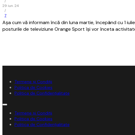
/
29 iun. 24
/
7
Aşa cum vă informam încă din luna martie, începând cu 1 iuli
posturile de televiziune Orange Sport îşi vor înceta activitat
Termene și Condiții
Politica de Cookies
Politica de Confidențialitate
Termene și Condiții
Politica de Cookies
Politica de Confidențialitate