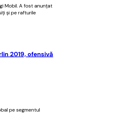
i Mobil. A fost anunțat
ți și pe rafturile
rlin 2019, ofensivă
lobal pe segmentul