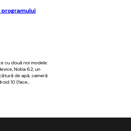
a programului
nte cu două noi modele:
evice, Nokia 6.2, un
icătură de apă, cameră
droid 10 (face…