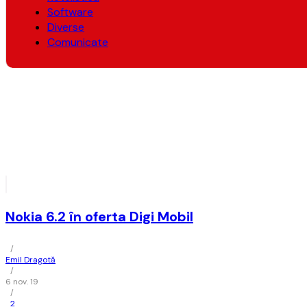
Software
Diverse
Comunicate
Nokia 6.2 în oferta Digi Mobil
/
Emil Dragotă
/
6 nov. 19
/
2