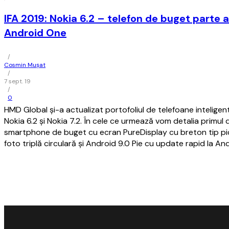
IFA 2019: Nokia 6.2 – telefon de buget parte 
Android One
/
Cosmin Mușat
/
7 sept. 19
/
0
HMD Global şi-a actualizat portofoliul de telefoane intelige
Nokia 6.2 şi Nokia 7.2. În cele ce urmează vom detalia primul d
smartphone de buget cu ecran PureDisplay cu breton tip p
foto triplă circulară şi Android 9.0 Pie cu update rapid la An