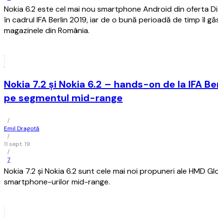
Nokia 6.2 este cel mai nou smartphone Android din oferta Dig
în cadrul IFA Berlin 2019, iar de o bună perioadă de timp îl găsi
magazinele din România.
Nokia 7.2 și Nokia 6.2 – hands-on de la IFA Be
pe segmentul mid-range
/
Emil Dragotă
/
11 sept. 19
/
7
Nokia 7.2 și Nokia 6.2 sunt cele mai noi propuneri ale HMD G
smartphone-urilor mid-range.