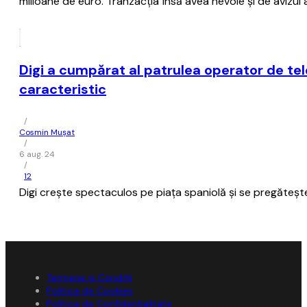
milioane de euro. Tranzacţia însă avea nevoie şi de avizul 
Digi a cumpărat al patrulea operator de tele
caracteristic
/
Cosmin Mușat
/
6 aug. 24
/
12
Digi creşte spectaculos pe piaţa spaniolă şi se pregăteşte
Termene și Condiții
Politica de Cookies
Politica de Confidențialitate