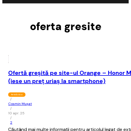
oferta gresite
Ofertă greşită pe site-ul Orange – Honor M
(iese un preţ uriaş la smartphone)
Retelistica
/
Cosmin Mușat
/
10 apr. 25
/
2
Căutând mai multe informaţii pentru articolul legat de ext