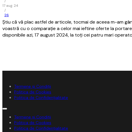
/
17 aug. 24
/
26
Ştiu că vă plac astfel de articole, tocmai de aceea m-am gând
voastră cu o comparaţie a celor mai ieftine oferte la port
disponibile azi, 17 august 2024, la toţi cei patru mari operat
Termene și Condiții
Politica de Cookies
Politica de Confidențialitate
Termene și Condiții
Politica de Cookies
Politica de Confidențialitate