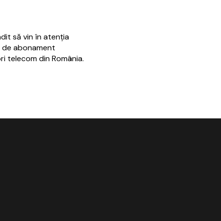
it să vin în atenţia
are de abonament
ori telecom din România.