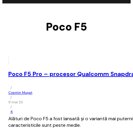
Poco F5
Poco F5 Pro – procesor Qualcomm Snapdra
/
Cosmin Mușat
/
9 mai 23
/
4
Alături de Poco F5 a fost lansată şi o variantă mai puterni
caracteristicile sunt peste medie.