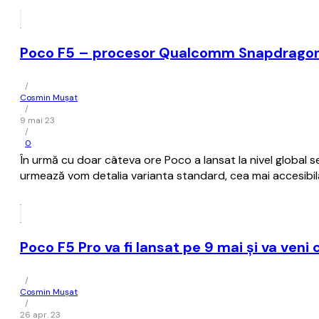
Poco F5 – procesor Qualcomm Snapdragon 7
/
Cosmin Mușat
/
9 mai 23
/
0
În urmă cu doar câteva ore Poco a lansat la nivel global 
urmează vom detalia varianta standard, cea mai accesibil
Poco F5 Pro va fi lansat pe 9 mai şi va ve
/
Cosmin Mușat
/
26 apr. 23