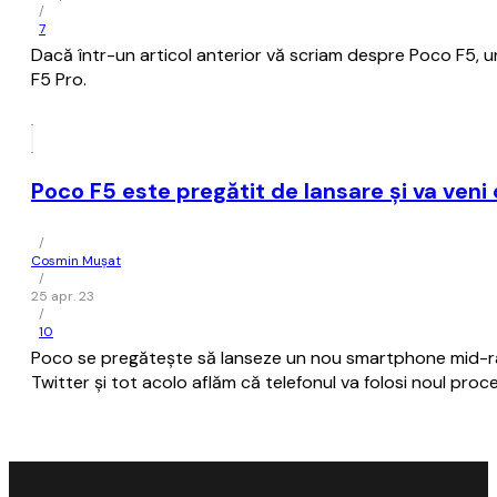
/
7
Dacă într-un articol anterior vă scriam despre Poco F5, u
F5 Pro.
Poco F5 este pregătit de lansare şi va ve
/
Cosmin Mușat
/
25 apr. 23
/
10
Poco se pregăteşte să lanseze un nou smartphone mid-ran
Twitter şi tot acolo aflăm că telefonul va folosi noul p