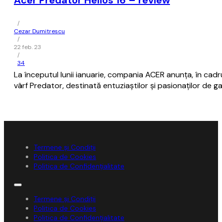
Acer Predator Helios 16 – review
/
Cezar Dumitrescu
/
22 feb. 23
/
34
La începutul lunii ianuarie, compania ACER anunța, în cadru
vârf Predator, destinată entuziaștilor și pasionaților de g
Termene și Condiții
Politica de Cookies
Politica de Confidențialitate
Termene și Condiții
Politica de Cookies
Politica de Confidențialitate