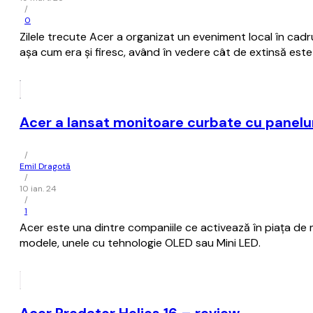
/
0
Zilele trecute Acer a organizat un eveniment local în cad
așa cum era și firesc, având în vedere cât de extinsă este
Acer a lansat monitoare curbate cu panelur
/
Emil Dragotă
/
10 ian. 24
/
1
Acer este una dintre companiile ce activează în piața de 
modele, unele cu tehnologie OLED sau Mini LED.