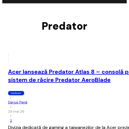
Predator
Acer lansează Predator Atlas 8 – consolă po
sistem de răcire Predator AeroBlade
Hardware
/
Darius Pană
/
29 mai 26
/
2
Divizia dedicată de gaming a taiwanezilor de la Acer prez