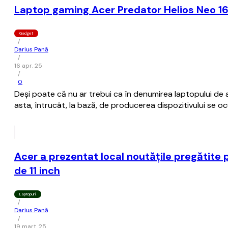
Laptop gaming Acer Predator Helios Neo 16
Gadget
/
Darius Pană
/
16 apr. 25
/
0
Deși poate că nu ar trebui ca în denumirea laptopului de a
asta, întrucât, la bază, de producerea dispozitivului se o
Acer a prezentat local noutățile pregătite 
de 11 inch
Laptopuri
/
Darius Pană
/
19 mart. 25