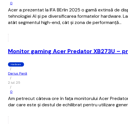
0
Acer a prezentat la IFA BErlin 2025 o gamă extinsă de dispo
tehnologiei AI și pe diversificarea formatelor hardware. Lan
atât segmentul high-end, cât și zona de performanță…
Monitor gaming Acer Predator XB273U – pr
Hardware
/
Darius Pană
/
2 iul. 25
/
0
Am petrecut câteva ore în fața monitorului Acer Predator
dar care este și destul de echilibrat pentru utilizare gener