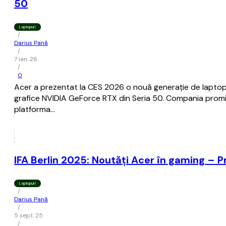
50
Laptopuri
/
Darius Pană
/
7 ian. 26
/
0
Acer a prezentat la CES 2026 o nouă generație de laptopuri
grafice NVIDIA GeForce RTX din Seria 50. Compania promite 
platforma…
IFA Berlin 2025: Noutăți Acer în gaming – Pre
Laptopuri
/
Darius Pană
/
5 sept. 25
/