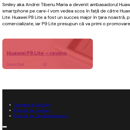
Smiley aka Andrei Tiberiu Maria a devenit ambasadorul Huawe
smartphone pe care-l vom vedea scos în față de către Huawe
Lite. Huawei P8 Lite a fost un succes major în țara noastră, 
comercializate, iar P9 Lite presupun că va primi o promova
Huawei P9 Lite – review
Darius Pană
,
15/07/2016,
28
Termene și Condiții
Politica de Cookies
Politica de Confidențialitate