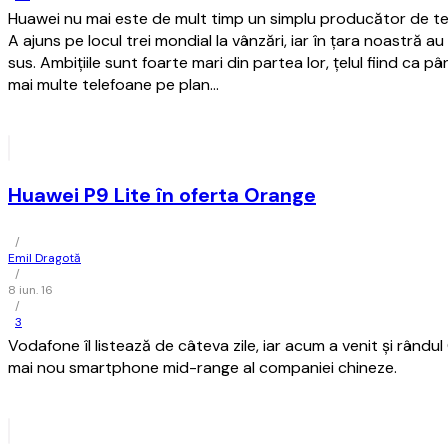
Huawei nu mai este de mult timp un simplu producător de te
A ajuns pe locul trei mondial la vânzări, iar în țara noastră au
sus. Ambițiile sunt foarte mari din partea lor, țelul fiind ca 
mai multe telefoane pe plan…
Huawei P9 Lite în oferta Orange
/
Emil Dragotă
/
8 iun. 16
/
3
Vodafone îl listează de câteva zile, iar acum a venit și rându
mai nou smartphone mid-range al companiei chineze.