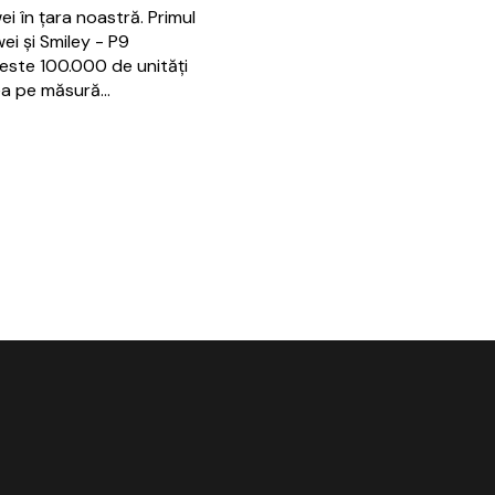
i în țara noastră. Primul
i și Smiley - P9
peste 100.000 de unități
rea pe măsură…