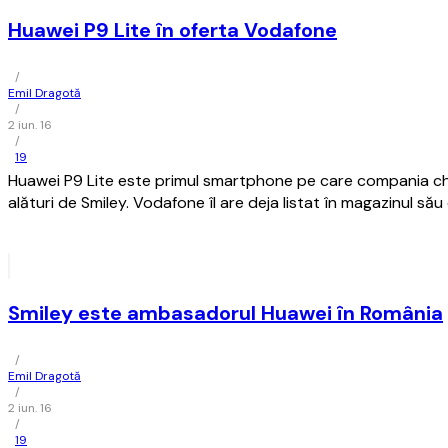
Huawei P9 Lite în oferta Vodafone
/
Emil Dragotă
/
2 iun. 16
/
19
Huawei P9 Lite este primul smartphone pe care compania c
alături de Smiley. Vodafone îl are deja listat în magazinul său
Smiley este ambasadorul Huawei în România
/
Emil Dragotă
/
2 iun. 16
/
19