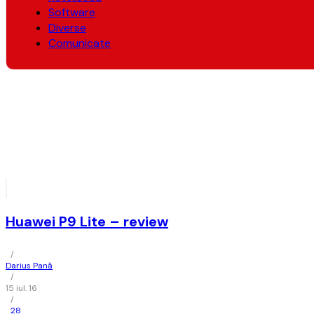
Software
Diverse
Comunicate
Huawei P9 Lite – review
/
Darius Pană
/
15 iul. 16
/
28