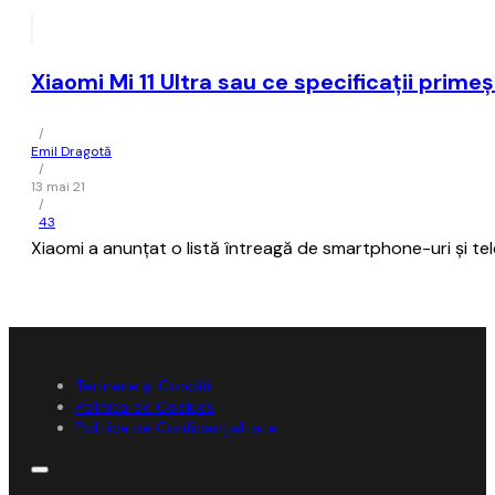
Xiaomi Mi 11 Ultra sau ce specificații primeș
/
Emil Dragotă
/
13 mai 21
/
43
Xiaomi a anunțat o listă întreagă de smartphone-uri și tel
Termene și Condiții
Politica de Cookies
Politica de Confidențialitate