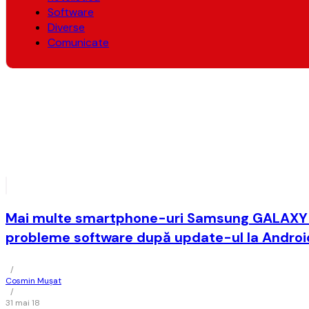
Software
Diverse
Comunicate
Mai multe smartphone-uri Samsung GALAXY 
probleme software după update-ul la Androi
/
Cosmin Mușat
/
31 mai 18