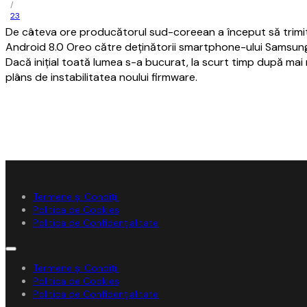
/
23
De câteva ore producătorul sud-coreean a început să trimit
Android 8.0 Oreo către deţinătorii smartphone-ului Samsu
Dacă iniţial toată lumea s-a bucurat, la scurt timp după mai m
plâns de instabilitatea noului firmware.
Termene și Condiții
Politica de Cookies
Politica de Confidențialitate
Termene și Condiții
Politica de Cookies
Politica de Confidențialitate