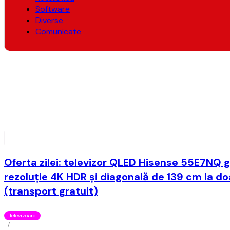
Software
Diverse
Comunicate
Oferta zilei: televizor QLED Hisense 55E7NQ 
rezoluţie 4K HDR şi diagonală de 139 cm la doa
(transport gratuit)
Televizoare
/