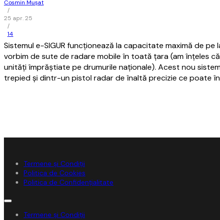
Cosmin Mușat
/
25 apr. 25
/
14
Sistemul e-SIGUR funcţionează la capacitate maximă de pe la m
vorbim de sute de radare mobile în toată ţara (am înţeles că
unităţi împrăştiate pe drumurile naţionale). Acest nou sist
trepied şi dintr-un pistol radar de înaltă precizie ce poate în
Termene și Condiții
Politica de Cookies
Politica de Confidențialitate
Termene și Condiții