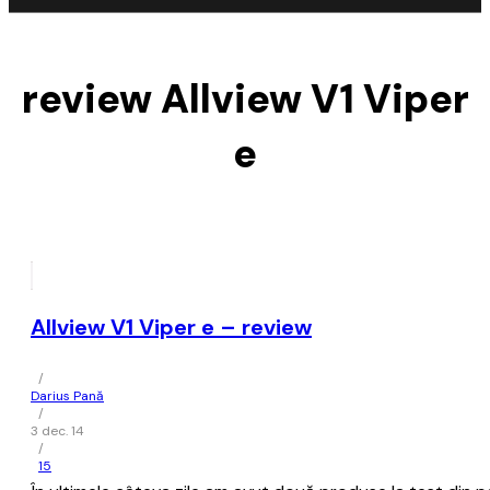
review Allview V1 Viper
e
Allview V1 Viper e – review
/
Darius Pană
/
3 dec. 14
/
15