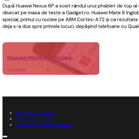
După Huawei Nexus 6P a sosit rândul unui phablet de top al 
disecat pe masa de teste a Gadget.ro. Huawei Mate 8 îngl
special, primul cu nuclee pe ARM Cortex-A72 și ca rezultat
deja s-a dus spre primele locuri, depășind telefoane cu Q
Huawei Mate 8 – review
Emil Dragotă
,
16/02/2016,
25
Termene și Condiții
Politica de Cookies
Politica de Confidențialitate