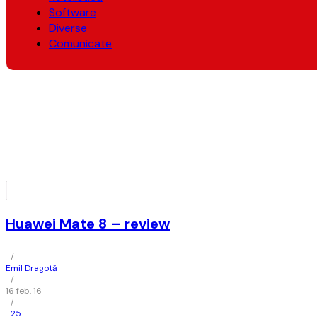
Software
Diverse
Comunicate
Huawei Mate 8 – review
/
Emil Dragotă
/
16 feb. 16
/
25