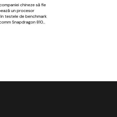
companiei chineze să fie
obează un procesor
e în testele de benchmark
ualcomm Snapdragon 810…