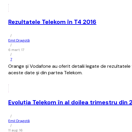
Rezultatele Telekom în T4 2016
/
Emil Dragotă
/
6 mart. 17
/
7
Orange și Vodafone au oferit detalii legate de rezultatele f
aceste date și din partea Telekom.
Evoluția Telekom în al doilea trimestru din 
/
Emil Dragotă
/
11 aug. 16