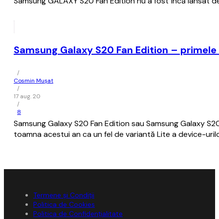
Samsung GALAXY S20 Fan Edition nu a fost încă lansat de
Samsung Galaxy S20 Fan Edition – primele ra
/
Cosmin Mușat
/
17 aug. 20
/
8
Samsung Galaxy S20 Fan Edition sau Samsung Galaxy S20 
toamna acestui an ca un fel de variantă Lite a device-uril
Termene și Condiții
Politica de Cookies
Politica de Confidențialitate