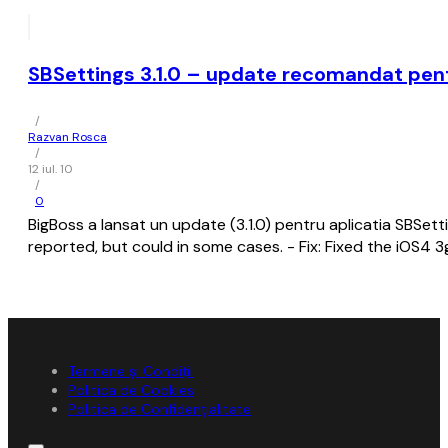
SBSettings 3.1.0 – update recomandat pen
/
Razvan Rosca
/
12 iul. 10
/
0
BigBoss a lansat un update (3.1.0) pentru aplicatia SBSetti
reported, but could in some cases. - Fix: Fixed the iOS4 3
Termene și Condiții
Politica de Cookies
Politica de Confidențialitate