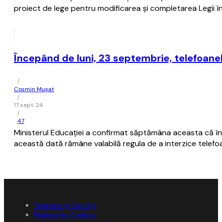
proiect de lege pentru modificarea şi completarea Legii î
Începând de luni, 23 septembrie, telefoanel
/
Cosmin Mușat
/
17 sept. 24
/
47
Ministerul Educaţiei a confirmat săptămâna aceasta că înce
această dată rămâne valabilă regula de a interzice telefo
Termene și Condiții
Politica de Cookies