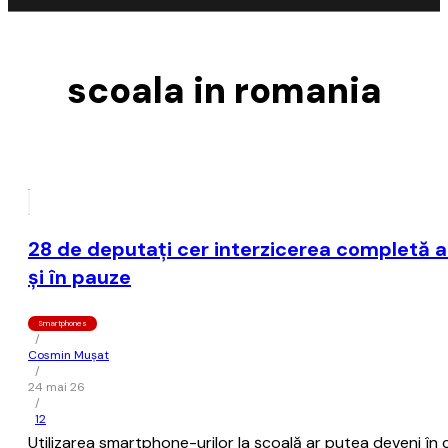
scoala in romania
28 de deputaţi cer interzicerea completă a 
şi în pauze
Smartphones
/
Cosmin Mușat
/
24 mai 26
/
12
Utilizarea smartphone-urilor la şcoală ar putea deveni în