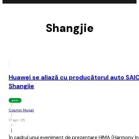
Shangjie
Huawei se aliază cu producătorul auto SAI
Shangjie
gAuto
/
Cosmin Mușat
/
17 apr. 25
/
1
În cadrul unui eveniment de prezentare HIMA (Harmony Intel