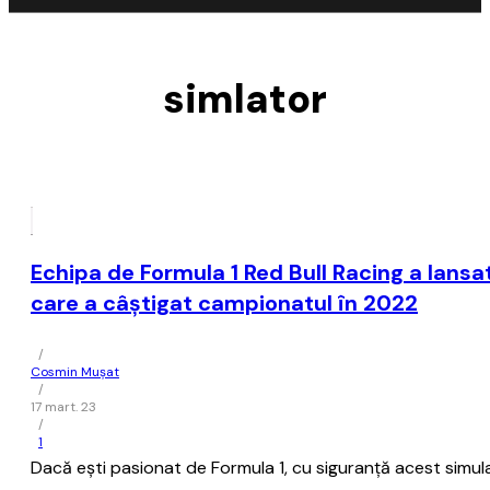
simlator
Echipa de Formula 1 Red Bull Racing a lans
care a câştigat campionatul în 2022
/
Cosmin Mușat
/
17 mart. 23
/
1
Dacă eşti pasionat de Formula 1, cu siguranţă acest simula