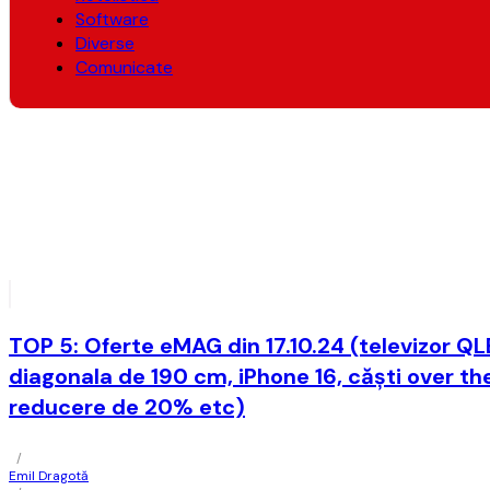
Software
Diverse
Comunicate
TOP 5: Oferte eMAG din 17.10.24 (televizor Q
diagonala de 190 cm, iPhone 16, căști over t
reducere de 20% etc)
/
Emil Dragotă