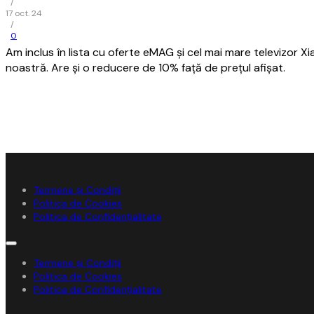
/
17 oct. 24
/
0
Am inclus în lista cu oferte eMAG și cel mai mare televizor Xi
noastră. Are și o reducere de 10% față de prețul afișat.
Termene și Condiții
Politica de Cookies
Politica de Confidențialitate
Termene și Condiții
Politica de Cookies
Politica de Confidențialitate