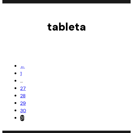
tableta
←
1
…
27
28
29
30
31