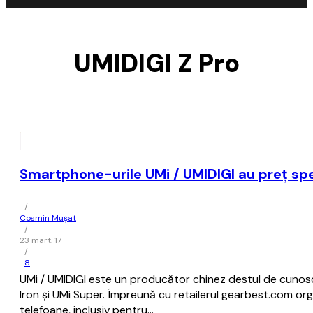
UMIDIGI Z Pro
Smartphone-urile UMi / UMIDIGI au preţ spec
/
Cosmin Mușat
/
23 mart. 17
/
8
UMi / UMIDIGI este un producător chinez destul de cunoscu
Iron şi UMi Super. Împreună cu retailerul gearbest.com or
telefoane, inclusiv pentru…