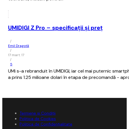
UMIDIGI Z Pro – specificații și preț
/
Emil Dragotă
/
17 mart. 17
/
5
UMi s-a rebranduit în UMIDIGI, iar cel mai puternic smartp
a prins 1.25 milioane dolari în etapa de precomandă - apr
Termene și Condiții
Politica de Cookies
Politica de Confidențialitate