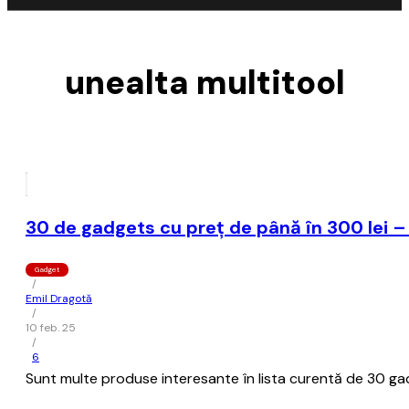
unealta multitool
30 de gadgets cu preț de până în 300 lei –
Gadget
/
Emil Dragotă
/
10 feb. 25
/
6
Sunt multe produse interesante în lista curentă de 30 gadg