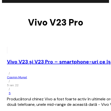
Vivo V23 Pro
Vivo V23 şi V23 Pro – smartphone-uri ce î
/
Cosmin Mușat
/
5 ian. 22
/
5
Producătorul chinez Vivo a fost foarte activ în ultimele 
două telefoane, unele mid-range de această dată - Vivo V