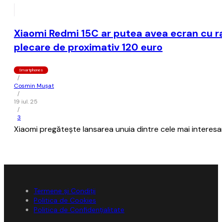
Xiaomi Redmi 15C ar putea avea ecran cu ra
plecare de proximativ 120 euro
Smartphones
/
Cosmin Mușat
/
19 iul. 25
/
3
Xiaomi pregăteşte lansarea unuia dintre cele mai interes
Termene și Condiții
Politica de Cookies
Politica de Confidențialitate