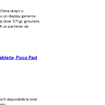
 China drept o
cu un display generos
şi doar 571 gr. greutate.
 fi un partener de
ablete, Poco Pad
fi disponibilă la nivel
nly.