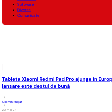
Software
Diverse
Comunicate
Tableta Xiaomi Redmi Pad Pro ajunge în Europa
lansare este destul de bună
/
Cosmin Mușat
/
20 mai 24