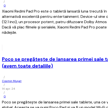
/
0
Xiaomi Redmi Pad Pro este o tabletă lansată luna trecută în
alternativă excelentă pentru entertainment. Device-ul vine 
(12.1 inci), un procesor potent, patru difuzoare Dolby Atmos 
Dacă vă plac filmele şi serialele, Xiaomi Redmi Pad Pro poate
nădejde.
Poco se pregăteşte de lansarea primei sale t
(avem toate detaliile)
/
Cosmin Mușat
/
14 apr. 24
/
0
Poco se pregăteşte de lansarea primei sale tablete, una ce va 
global. Aceasta se va numi Poco Pad şi va fi un model Wi-Fi o