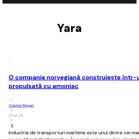
Yara
O companie norvegiană construieşte într-u
propulsată cu amoniac
/
Cosmin Mușat
/
21 iul. 24
/
8
Industria de transporturi maritime este unul dintre cei m