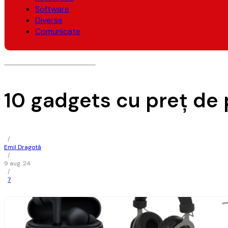
Software
Diverse
Comunicate
10 gadgets cu preț de p
/
Emil Dragotă
/
9 aug. 24
/
7