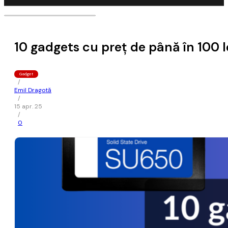
10 gadgets cu preț de până în 100 l
Gadget
/
Emil Dragotă
/
15 apr. 25
/
0