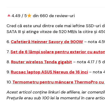
4.49 / 5
din 660 de review-uri
Cred că este unul dintre cele mai ieftine SSD-uri 
SATA III și atinge viteze de 520 MB/s la citire și 45
6.
Cafetieră Heinner Savory de 900W
– nota 4.59
7.
Set de 6 lămpi solare pentru exterior cu auto
8.
Router wireless Tenda gigabit
– nota 4.17 / 5 d
9.
Rucsac laptop ASUS Nereus de 16 inci
– nota 4.
10.
Termometru pentru mâncare ThermoPro cu ci
Acest articol conține linkuri de afiliere, iar come
Prețurile erau sub 100 lei la momentul în care artic