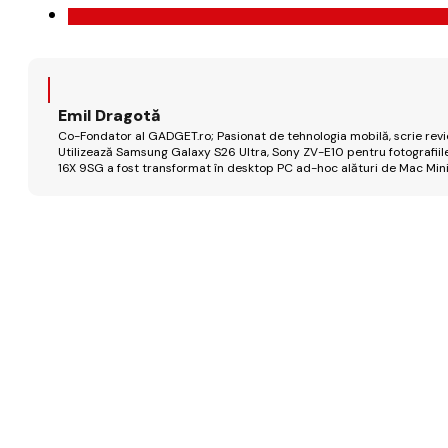
Emil Dragotă
Co-Fondator al GADGET.ro; Pasionat de tehnologia mobilă, scrie review
Utilizează Samsung Galaxy S26 Ultra, Sony ZV-E10 pentru fotografiile
16X 9SG a fost transformat în desktop PC ad-hoc alături de Mac Mini 